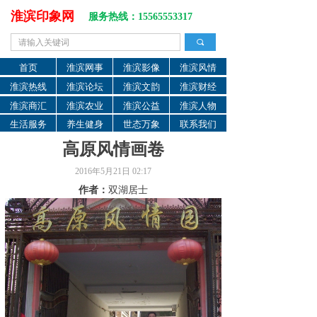
淮滨印象网
服务热线：15565553317
끠
首页
淮滨网事
淮滨影像
淮滨风情
淮滨热线
淮滨论坛
淮滨文韵
淮滨财经
淮滨商汇
淮滨农业
淮滨公益
淮滨人物
生活服务
养生健身
世态万象
联系我们
高原风情画卷
2016年5月21日
02:17
作者：
双湖居士