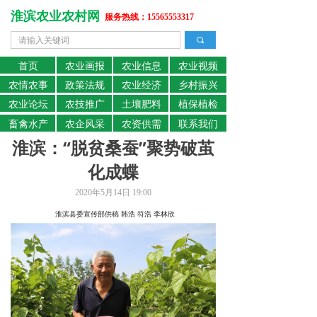
淮滨农业农村网
服务热线：15565553317
끠
首页
农业画报
农业信息
农业视频
农情农事
政策法规
农业经济
乡村振兴
农业论坛
农技推广
土壤肥料
植保植检
畜禽水产
农企风采
农资供需
联系我们
淮滨：“脱贫桑蚕”聚势破茧
化成蝶
2020年5月14日
19:00
淮滨县委宣传部供稿 韩浩 符浩 李林欣