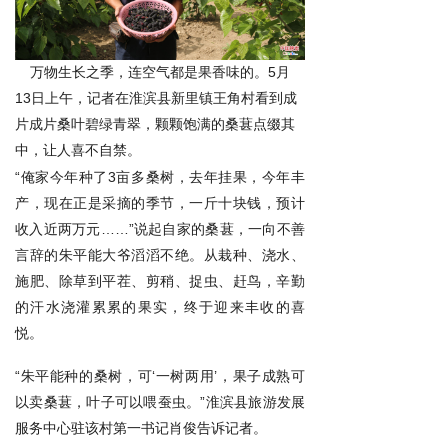
万物生长之季，连空气都是果香味的。5月
13日上午，记者在淮滨县新里镇王角村看到成
片成片桑叶碧绿青翠，颗颗饱满的桑葚点缀其
中，让人喜不自禁。
“俺家今年种了3亩多桑树，去年挂果，今年丰
产，现在正是采摘的季节，一斤十块钱，预计
收入近两万元……”说起自家的桑葚，一向不善
言辞的朱平能大爷滔滔不绝。从栽种、浇水、
施肥、除草到平茬、剪稍、捉虫、赶鸟，辛勤
的汗水浇灌累累的果实，终于迎来丰收的喜
悦。
“朱平能种的桑树，可‘一树两用’，果子成熟可
以卖桑葚，叶子可以喂蚕虫。”淮滨县旅游发展
服务中心驻该村第一书记肖俊告诉记者。