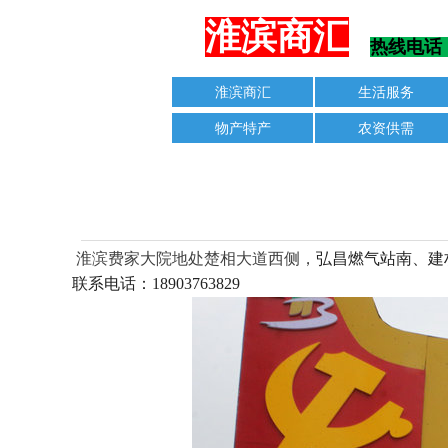
淮滨商汇
热线电话：1
淮滨商汇
生活服务
物产特产
农资供需
淮滨费家大院地处楚相大道西侧，
弘昌燃气站南、建
联系电话：18903763829