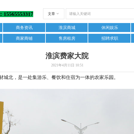
5565553317
文章
ꀁ
商务资讯
淮滨商城
休闲娱乐
商家商铺
售房租房
招聘求职
淮滨费家大院
2021年4月11日
10:51
材城北，是一处集游乐、餐饮和住宿为一体的农家乐园。