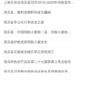
上海天谷在淮滨县召开2019-2020年河南省市场管控暨启动会
淮滨县：废料变燃料环保又赚钱
淮滨金丰公社订单农业之路
淮滨县：中国弱筋小麦第一县，河南小麦收割第一镰
淮滨县护航优质弱筋小麦生长
淮滨县王家岗乡猫爪草正采挖加工
淮滨特色农产品在第二十七届茶展上亮点纷呈
淮滨县召开整合财政涉农资金及债券项目资金推进会
淮滨猕猴桃喜获丰收预计可产果10万斤
淮滨：防胡镇农民机械收花生一天20亩
淮滨县2018－2019年度弱筋小麦生产指导意见