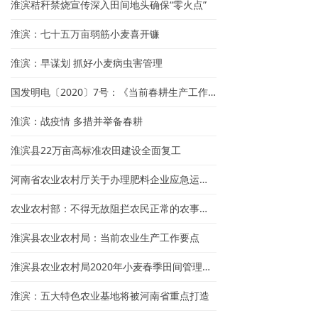
淮滨秸秆禁烧宣传深入田间地头确保“零火点”
淮滨：七十五万亩弱筋小麦喜开镰
淮滨：早谋划 抓好小麦病虫害管理
国发明电〔2020〕7号：《当前春耕生产工作指南》
淮滨：战疫情 多措并举备春耕
淮滨县22万亩高标准农田建设全面复工
河南省农业农村厅关于办理肥料企业应急运输通行证（B证）的通知
农业农村部：不得无故阻拦农民正常的农事活动！
淮滨县农业农村局：当前农业生产工作要点
淮滨县农业农村局2020年小麦春季田间管理指导意见
淮滨：五大特色农业基地将被河南省重点打造