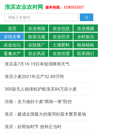
淮滨农业农村网
服务热线：15565553317
끠
首页
农业画报
农业信息
农业视频
农情农事
政策法规
农业经济
乡村振兴
农业论坛
农技推广
土壤肥料
植保植检
畜禽水产
农企风采
农资供需
联系我们
淮滨县7月16-19日有较强降雨天气
淮滨小麦2021年总产32.89万吨
300架无人植保机护航淮滨84万亩小麦
河南：全力做好小麦“两病一寒”防控
淮滨：建成全国最大的落羽杉苗木繁育基地
淮滨：好雨知时节 抢种正当时