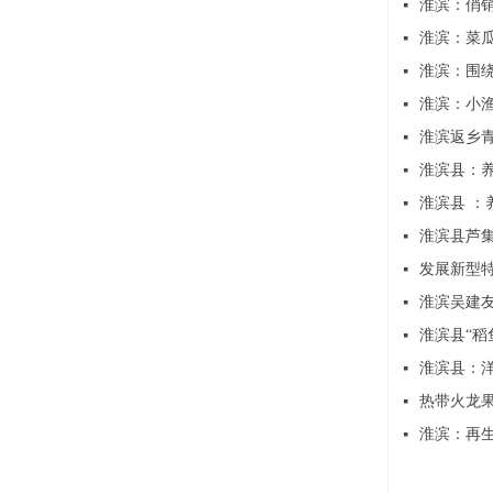
淮滨：俏销
넷
淮滨：菜瓜
넷
淮滨：围绕
넷
淮滨：小渔
넷
淮滨返乡
넷
淮滨县：
넷
淮滨县 ：
넷
淮滨县芦
넷
发展新型
넷
淮滨吴建
넷
淮滨县“稻
넷
淮滨县：
넷
热带火龙果
넷
淮滨：再生
넷