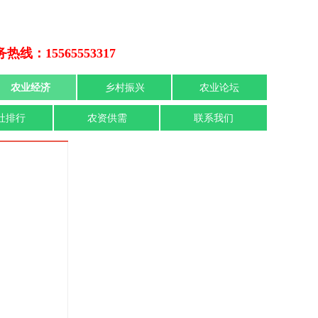
热线：15565553317
农业经济
乡村振兴
农业论坛
社排行
农资供需
联系我们