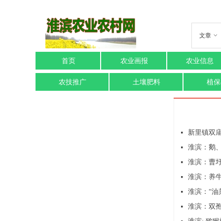
文章
ꀁ
首页
农业画报
农业信息
农技推广
土壤肥料
植保
新里镇双
넷
淮滨：鹅
넷
淮滨：曹圩
넷
淮滨：养牛
넷
淮滨：“油
넷
淮滨：双
넷