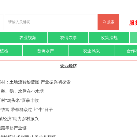
끠
搜索
服务
农业视频
农情农事
政策法规
植检
畜禽水产
农企风采
合作
农业经济
庙村：土地流转绘蓝图 产业振兴初探索
、鹅、鹅，欢腾在小水塘
村“鸡头米”喜获丰收
致富 带领群众过上“牛”日子
菜经济”助力乡村振兴
孢菇串起产业链