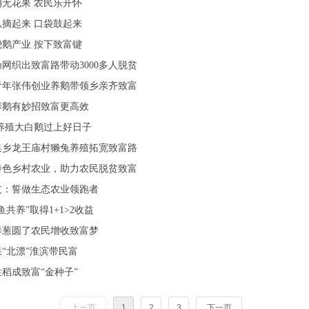
无花果 农民乐开怀
摘起来 口袋鼓起来
鹅产业 按下致富键
网织出致富路带动3000多人脱贫
青年张伟创业养鹅带领乡亲齐致富
养鹅有妙招致富更高效
养殖大白鹅过上好日子
集乡龙王庙村獭兔养殖拓宽致富路
特色乡村农业，助力农民脱贫致富
友：誓做生态农业领跑者
鱼共养”取得1+1>2收益
洋葱圆了农民增收致富梦
“北漂”淮滨带民富
稻成致富“金种子”
上一页
1
2
3
下一页