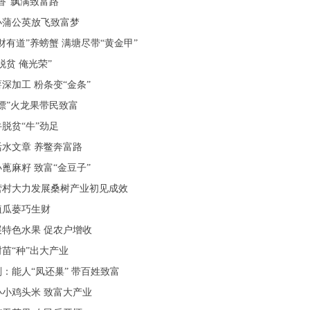
香”飘满致富路
小蒲公英放飞致富梦
财有道”养螃蟹 满塘尽带“黄金甲”
脱贫 俺光荣”
深加工 粉条变“金条”
漂”火龙果带民致富
脱贫“牛”劲足
水文章 养鳖奔富路
蓖麻籽 致富“金豆子”
营村大力发展桑树产业初见成效
植瓜蒌巧生财
特色水果 促农户增收
苗“种”出大产业
：能人“凤还巢” 带百姓致富
小鸡头米 致富大产业