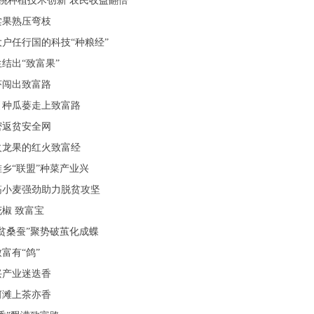
猴桃种植技术创新 农民收益翻倍
棠果熟压弯枝
户任行国的科技“种粮经”
结出“致富果”
虾闯出致富路
引种瓜蒌走上致富路
密返贫安全网
火龙果的红火致富经
乡“联盟”种菜产业兴
筋小麦强劲助力脱贫攻坚
椒 致富宝
贫桑蚕”聚势破茧化成蝶
富有“鸽”
兴产业迷迭香
河滩上茶亦香