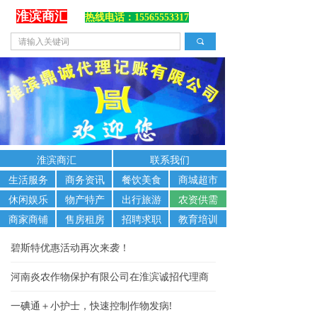
淮滨商汇
热线电话：15565553317
끠
淮滨商汇
联系我们
生活服务
商务资讯
餐饮美食
商城超市
休闲娱乐
物产特产
出行旅游
农资供需
商家商铺
售房租房
招聘求职
教育培训
碧斯特优惠活动再次来袭！
河南炎农作物保护有限公司在淮滨诚招代理商
一碘通＋小护士，快速控制作物发病!