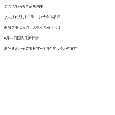
防治花生病害单品热销中！
小麦拌种剂“拌云天”，打造金牌品质！
杀虫选用低音炮，大虫小虫都干掉！
4月27日国内尿素行情
淮滨县金种子农业科技公司9个优良稻种热销中